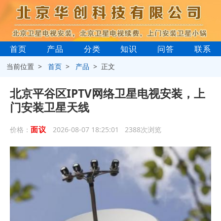
首页
产品
分类
知识
问答
联系
当前位置 >
首页
>
产品
> 正文
北京平谷区IPTV网络卫星电视安装，上
门安装卫星天线
面议
价格：
2026-08-07 18:25:01 2388次浏览