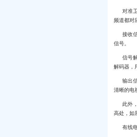
对准
频道都对
接收
信号。
信号
解码器，
输出
清晰的电
此外
高处，如
有线