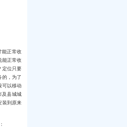
才能正常收
说能正常收
？定位只要
务的，为了
般可以移动
市及县城城
安装到原来
：