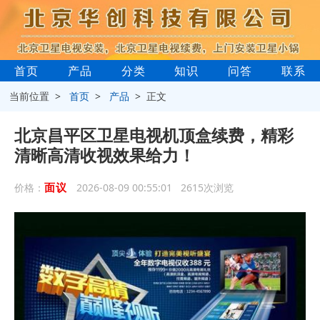
首页
产品
分类
知识
问答
联系
当前位置 >
首页
>
产品
> 正文
北京昌平区卫星电视机顶盒续费，精彩
清晰高清收视效果给力！
面议
价格：
2026-08-09 00:55:01 2615次浏览